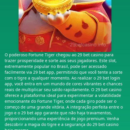
O poderoso Fortune Tiger chegou ao 29 bet casino para
trazer prosperidade e sorte aos seus jogadores. Este slot,
extremamente popular no Brasil, pode ser acessado
facilmente via 29 bet app, permitindo que você tente a sorte
com o tigre a qualquer momento. Ao realizar o 29 bet login
app, você entra em um mundo de cores vibrantes e chances
reais de multiplicar seu saldo rapidamente. O 29 bet casino
oferece a plataforma ideal para experimentar a volatilidade
emocionante do Fortune Tiger, onde cada giro pode ser o
começo de uma grande vitória. A integração perfeita entre o
jogo e o 29 bet app garante que não haja travamentos,
proporcionando uma experiência de jogo premium. Venha
descobrir a magia do tigre e a segurança do 29 bet casino