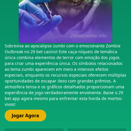
Sobreviva ao apocalipse zumbi com o emocionante Zombie
Outbreak no 29 bet casino! Este caça-níqueis de temática
única combina elementos de terror com emoção dos jogos
para criar uma experiência única. Os símbolos relacionados
ao tema zumbi aparecem em meio a intensos efeitos
especiais, enquanto os recursos especiais oferecem múltiplas
oportunidades de escapar ileso com grandes prêmios. A
atmosfera tensa e os gráficos detalhados proporcionam uma
experiência de jogo verdadeiramente envolvente. Baixe o 29
bet app agora mesmo para enfrentar esta horda de mortos-
vivos!
Jogar Agora