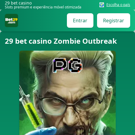
29 bet casino
🌍
Escolha o país
Slots premium e experiência móvel otimizada
Entrar
Registrar
29 bet casino Zombie Outbreak