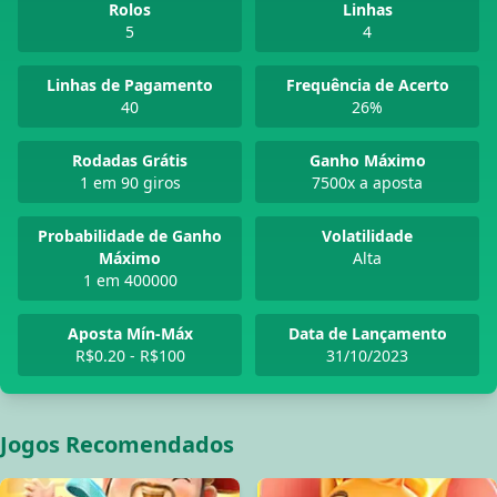
Rolos
Linhas
5
4
Linhas de Pagamento
Frequência de Acerto
40
26%
Rodadas Grátis
Ganho Máximo
1 em 90 giros
7500x a aposta
Probabilidade de Ganho
Volatilidade
Máximo
Alta
1 em 400000
Aposta Mín-Máx
Data de Lançamento
R$0.20 - R$100
31/10/2023
Jogos Recomendados